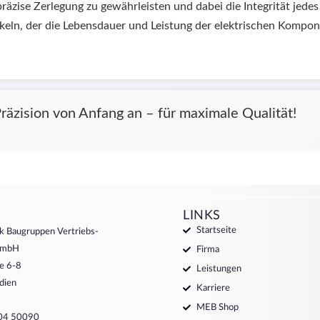
räzise Zerlegung zu gewährleisten und dabei die Integrität jedes
eln, der die Lebensdauer und Leistung der elektrischen Kompone
räzision von Anfang an – für maximale Qualität!
LINKS
Startseite
k Baugruppen Vertriebs-
 GmbH
Firma
e 6-8
Leistungen
dien
Karriere
MEB Shop
204 50090