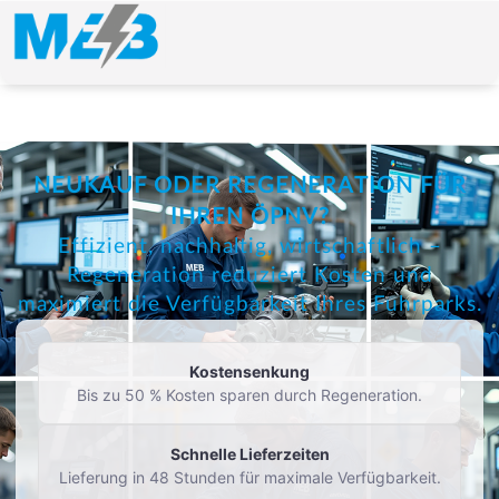
NEUKAUF ODER REGENERATION FÜR
IHREN ÖPNV?
Effizient, nachhaltig, wirtschaftlich –
Regeneration reduziert Kosten und
maximiert die Verfügbarkeit Ihres Fuhrparks.
Kostensenkung
Bis zu 50 % Kosten sparen durch Regeneration.
Schnelle Lieferzeiten
Lieferung in 48 Stunden für maximale Verfügbarkeit.