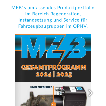
MEB`s umfassendes Produktportfolio
im Bereich Regeneration,
Instandsetzung und Service für
Fahrzeugbaugruppen im ÖPNV.