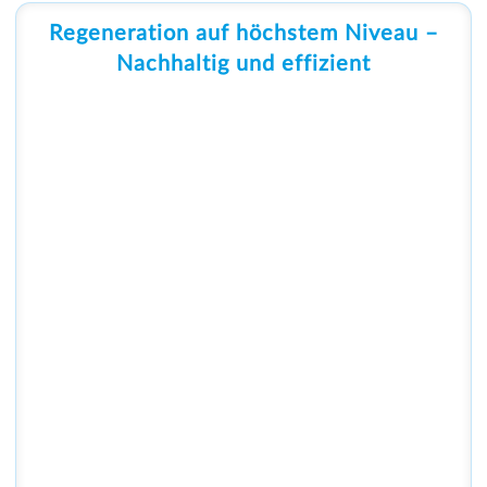
Regeneration auf höchstem Niveau –
Nachhaltig und effizient
Entdecken Sie unsere spezialisierten Services für die
Regeneration von Fahrzeugbaugruppen im ÖPNV. Mit
modernster Technik, präziser Handwerkskunst und einer
klaren Fokussierung auf Nachhaltigkeit verlängern wir die
Lebensdauer Ihrer Komponenten und reduzieren Kosten.