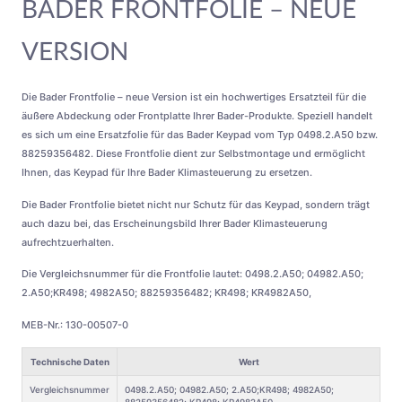
BADER FRONTFOLIE – NEUE
VERSION
Die Bader Frontfolie – neue Version ist ein hochwertiges Ersatzteil für die
äußere Abdeckung oder Frontplatte Ihrer Bader-Produkte. Speziell handelt
es sich um eine Ersatzfolie für das Bader Keypad vom Typ 0498.2.A50 bzw.
88259356482. Diese Frontfolie dient zur Selbstmontage und ermöglicht
Ihnen, das Keypad für Ihre Bader Klimasteuerung zu ersetzen.
Die Bader Frontfolie bietet nicht nur Schutz für das Keypad, sondern trägt
auch dazu bei, das Erscheinungsbild Ihrer Bader Klimasteuerung
aufrechtzuerhalten.
Die Vergleichsnummer für die Frontfolie lautet: 0498.2.A50; 04982.A50;
2.A50;KR498; 4982A50; 88259356482; KR498; KR4982A50,
MEB-Nr.: 130-00507-0
Technische Daten
Wert
Vergleichsnummer
0498.2.A50; 04982.A50; 2.A50;KR498; 4982A50;