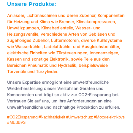
Unsere Produkte:
Anlasser
,
Lichtmaschinen
und deren Zubehör, Komponenten
für Heizung und Klima wie
Brenner
,
Klimakompressoren
,
Umwälzpumpen
,
Klimabedienteile
,
Wasser- und
Heizungsventile
, verschiedene Arten von
Gebläsen
und
zugehöriges Zubehör,
Lüftermotoren
, diverse Kühlsysteme
wie
Wasserkühler
,
Ladeluftkühler
und
Ausgleichsbehälter
,
elektrische Einheiten wie
Türsteuerungen
,
Innenanzeigen
,
Kassen
und sonstige
Elektronik
, sowie Teile aus den
Bereichen
Pneumatik
und
Hydraulik
, beispielsweise
Türventile
und
Türzylinder
.
Unsere Expertise ermöglicht eine umweltfreundliche
Wiederherstellung dieser Vielzahl an Geräten und
Komponenten und trägt so aktiv zur CO2-Einsparung bei.
Vertrauen Sie auf uns, um Ihre Anforderungen an eine
umweltfreundliche und nachhaltige Produktion zu erfüllen.
#CO2Einsparung
#Nachhaltigkeit
#Umweltschutz
#Motorelektrikbvs
#MEBBVS