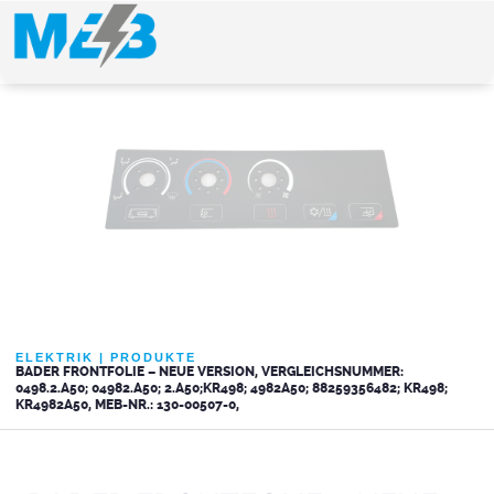
ELEKTRIK
|
PRODUKTE
BADER FRONTFOLIE – NEUE VERSION, VERGLEICHSNUMMER:
0498.2.A50; 04982.A50; 2.A50;KR498; 4982A50; 88259356482; KR498;
KR4982A50, MEB-NR.: 130-00507-0,