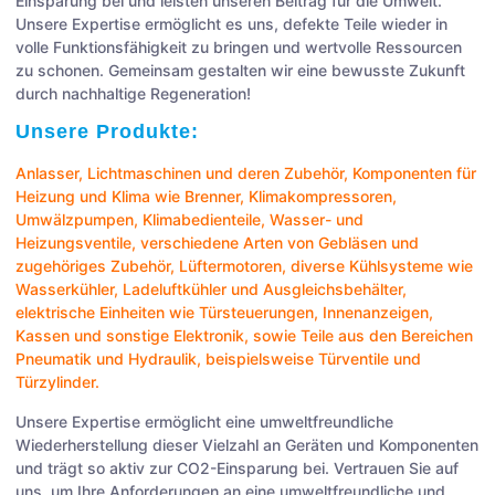
Einsparung bei und leisten unseren Beitrag für die Umwelt.
Unsere Expertise ermöglicht es uns, defekte Teile wieder in
volle Funktionsfähigkeit zu bringen und wertvolle Ressourcen
zu schonen. Gemeinsam gestalten wir eine bewusste Zukunft
durch nachhaltige Regeneration!
Unsere Produkte:
Anlasser
,
Lichtmaschinen
und deren Zubehör, Komponenten für
Heizung und Klima wie
Brenner
,
Klimakompressoren
,
Umwälzpumpen
,
Klimabedienteile
,
Wasser- und
Heizungsventile
, verschiedene Arten von
Gebläsen
und
zugehöriges Zubehör,
Lüftermotoren
, diverse Kühlsysteme wie
Wasserkühler
,
Ladeluftkühler
und
Ausgleichsbehälter
,
elektrische Einheiten wie
Türsteuerungen
,
Innenanzeigen
,
Kassen
und sonstige
Elektronik
, sowie Teile aus den Bereichen
Pneumatik
und
Hydraulik
, beispielsweise
Türventile
und
Türzylinder
.
Unsere Expertise ermöglicht eine umweltfreundliche
Wiederherstellung dieser Vielzahl an Geräten und Komponenten
und trägt so aktiv zur CO2-Einsparung bei. Vertrauen Sie auf
uns, um Ihre Anforderungen an eine umweltfreundliche und