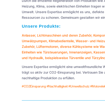
Durch die effiziente Regeneration von Produkten wie
Heizung, Klima, sowie elektrischen Einheiten tragen w
Umwelt. Unsere Expertise ermöglicht es uns, defekte T
Ressourcen zu schonen. Gemeinsam gestalten wir ein
Unsere Produkte:
Anlasser
,
Lichtmaschinen
und deren Zubehör, Kompon
Umwälzpumpen
,
Klimabedienteile
,
Wasser- und Heizu
Zubehör,
Lüftermotoren
, diverse Kühlsysteme wie
Was
Einheiten wie
Türsteuerungen
,
Innenanzeigen
,
Kasse
und
Hydraulik
, beispielsweise
Türventile
und
Türzylin
Unsere Expertise ermöglicht eine umweltfreundliche 
trägt so aktiv zur CO2-Einsparung bei. Vertrauen Sie
nachhaltige Produktion zu erfüllen.
#CO2Einsparung
#Nachhaltigkeit
#Umweltschutz
#Motorelek