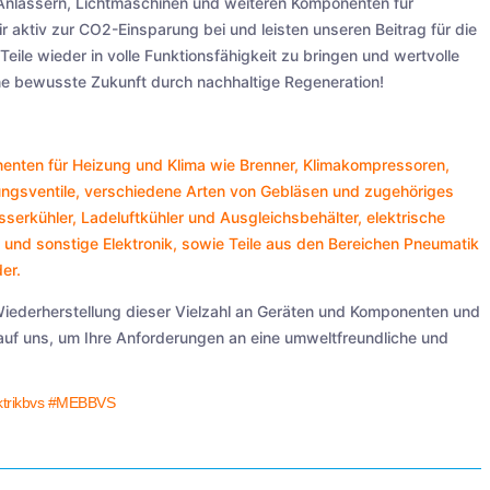
 Anlassern, Lichtmaschinen und weiteren Komponenten für
ir aktiv zur CO2-Einsparung bei und leisten unseren Beitrag für die
eile wieder in volle Funktionsfähigkeit zu bringen und wertvolle
e bewusste Zukunft durch nachhaltige Regeneration!
enten für Heizung und Klima wie
Brenner
,
Klimakompressoren
,
ngsventile
, verschiedene Arten von
Gebläsen
und zugehöriges
serkühler
,
Ladeluftkühler
und
Ausgleichsbehälter
, elektrische
n
und sonstige
Elektronik
, sowie Teile aus den Bereichen
Pneumatik
der
.
Wiederherstellung dieser Vielzahl an Geräten und Komponenten und
 auf uns, um Ihre Anforderungen an eine umweltfreundliche und
trikbvs
#MEBBVS