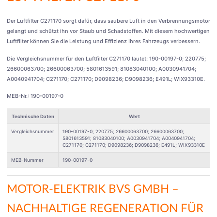
Der Luftfilter C271170 sorgt dafür, dass saubere Luft in den Verbrennungsmotor
gelangt und schützt ihn vor Staub und Schadstoffen. Mit diesem hochwertigen
Luftfilter können Sie die Leistung und Effizienz Ihres Fahrzeugs verbessern.
Die Vergleichsnummer für den Luftfilter C271170 lautet: 190-00197-0; 220775;
26600063700; 26600063700; 5801613591; 81083040100; A0030941704;
A0040941704; C271170; C271170; D9098236; D9098236; E491L; WIX93310E.
MEB-Nr.: 190-00197-0
Technische Daten
Wert
Vergleichsnummer
190-00197-0; 220775; 26600063700; 26600063700;
5801613591; 81083040100; A0030941704; A0040941704;
C271170; C271170; D9098236; D9098236; E491L; WIX93310E
MEB-Nummer
190-00197-0
MOTOR-ELEKTRIK BVS GMBH
–
NACHHALTIGE REGENERATION FÜR