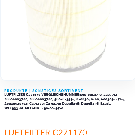
PRODUKTE
|
SONSTIGES SORTIMENT
LUFTFILTER C271170 VERGLEICHSNUMMER:190-00197-0; 220775;
26600063700; 26600063700; 5801613591; 81083040100; A0030941704;
A0040941704; C271170; C271170; D9098236; D9098236; E491L;
WIX93310E MEB-NR.: 190-00197-0
LUFTFILTER C271170