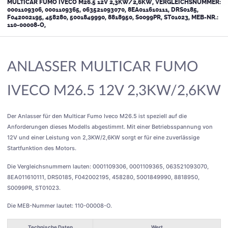
MULTICAR FUMO IVECO M26.5 12V 2,3KW/2,6KW, VERGLEICHSNUMMER:
0001109306, 0001109365, 063521093070, 8EA011610111, DRS0185,
F042002195, 458280, 5001849990, 8818950, S0099PR, ST01023, MEB-NR.:
110-00008-O,
ANLASSER MULTICAR FUMO
IVECO M26.5 12V 2,3KW/2,6KW
Der Anlasser für den Multicar Fumo Iveco M26.5 ist speziell auf die
Anforderungen dieses Modells abgestimmt. Mit einer Betriebsspannung von
12V und einer Leistung von 2,3KW/2,6KW sorgt er für eine zuverlässige
Startfunktion des Motors.
Die Vergleichsnummern lauten: 0001109306, 0001109365, 063521093070,
8EA011610111, DRS0185, F042002195, 458280, 5001849990, 8818950,
S0099PR, ST01023.
Die MEB-Nummer lautet: 110-00008-O.
Technische Daten
Wert