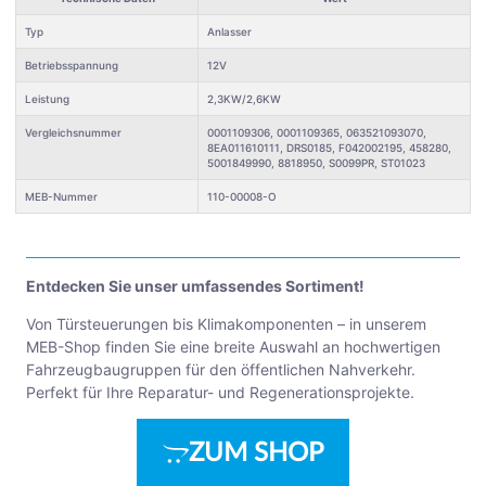
Typ
Anlasser
Betriebsspannung
12V
Leistung
2,3KW/2,6KW
Vergleichsnummer
0001109306, 0001109365, 063521093070,
8EA011610111, DRS0185, F042002195, 458280,
5001849990, 8818950, S0099PR, ST01023
MEB-Nummer
110-00008-O
Entdecken Sie unser umfassendes Sortiment!
Von Türsteuerungen bis Klimakomponenten – in unserem
MEB-Shop finden Sie eine breite Auswahl an hochwertigen
Fahrzeugbaugruppen für den öffentlichen Nahverkehr.
Perfekt für Ihre Reparatur- und Regenerationsprojekte.
ZUM SHOP