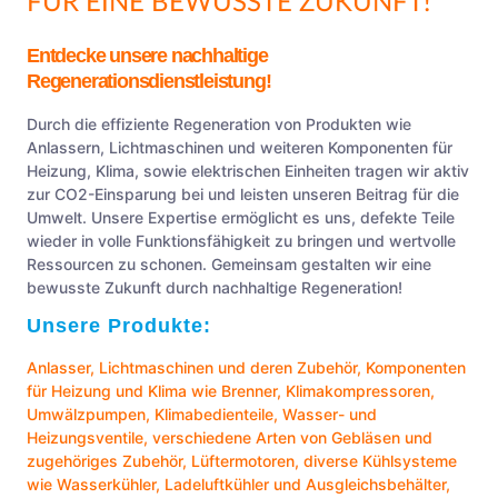
FÜR EINE BEWUSSTE ZUKUNFT!
Entdecke unsere nachhaltige
Regenerationsdienstleistung!
Durch die effiziente Regeneration von Produkten wie
Anlassern, Lichtmaschinen und weiteren Komponenten für
Heizung, Klima, sowie elektrischen Einheiten tragen wir aktiv
zur CO2-Einsparung bei und leisten unseren Beitrag für die
Umwelt. Unsere Expertise ermöglicht es uns, defekte Teile
wieder in volle Funktionsfähigkeit zu bringen und wertvolle
Ressourcen zu schonen. Gemeinsam gestalten wir eine
bewusste Zukunft durch nachhaltige Regeneration!
Unsere Produkte:
Anlasser
,
Lichtmaschinen
und deren Zubehör, Komponenten
für Heizung und Klima wie
Brenner
,
Klimakompressoren
,
Umwälzpumpen
,
Klimabedienteile
,
Wasser- und
Heizungsventile
, verschiedene Arten von
Gebläsen
und
zugehöriges Zubehör,
Lüftermotoren
, diverse Kühlsysteme
wie
Wasserkühler
,
Ladeluftkühler
und
Ausgleichsbehälter
,