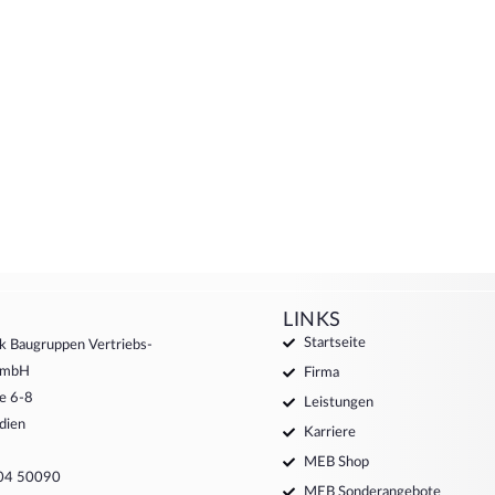
LINKS
Startseite
k Baugruppen Vertriebs-
 GmbH
Firma
e 6-8
Leistungen
dien
Karriere
MEB Shop
204 50090
MEB Sonderangebote