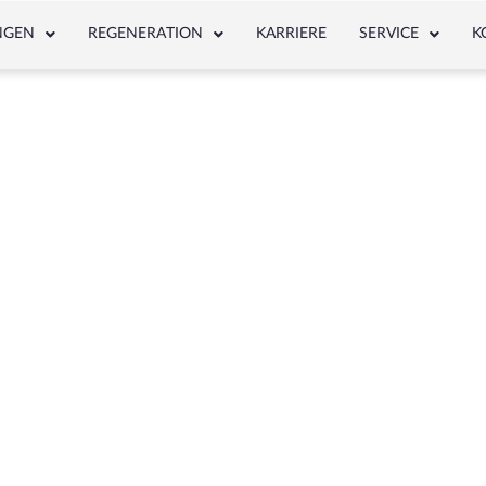
NGEN
REGENERATION
KARRIERE
SERVICE
K
NEWS & ARTICLE
Schlagwort: 0001601025 Bosch