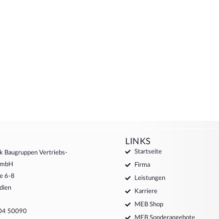
LINKS
Startseite
k Baugruppen Vertriebs-
 GmbH
Firma
e 6-8
Leistungen
dien
Karriere
MEB Shop
204 50090
MEB Sonderangebote