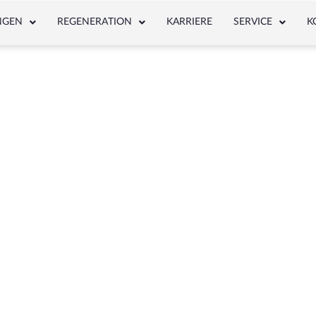
NGEN
REGENERATION
KARRIERE
SERVICE
K
NEWS & ARTICLE
Schlagwort: 22117211