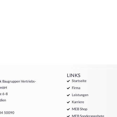
LINKS
Startseite
k Baugruppen Vertriebs-
 GmbH
Firma
e 6-8
Leistungen
dien
Karriere
MEB Shop
204 50090
MEB Sonderangebote