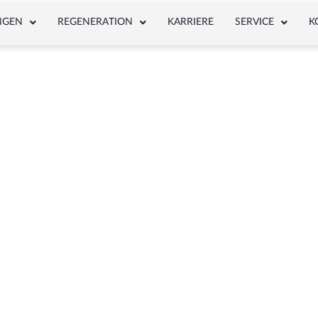
NGEN
REGENERATION
KARRIERE
SERVICE
K
NEWS & ARTICLE
Schlagwort: 23037