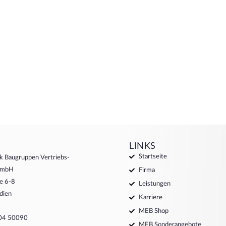
LINKS
Startseite
k Baugruppen Vertriebs-
 GmbH
Firma
e 6-8
Leistungen
dien
Karriere
MEB Shop
204 50090
MEB Sonderangebote