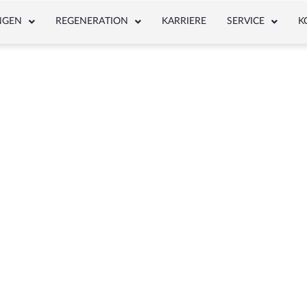
NGEN
REGENERATION
KARRIERE
SERVICE
K
NEWS & ARTICLE
Schlagwort: 81779706031