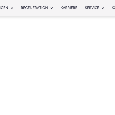
NGEN
REGENERATION
KARRIERE
SERVICE
K
NEWS & ARTICLE
lagwort: Brennerkopf Thermo Plus 300 Neu