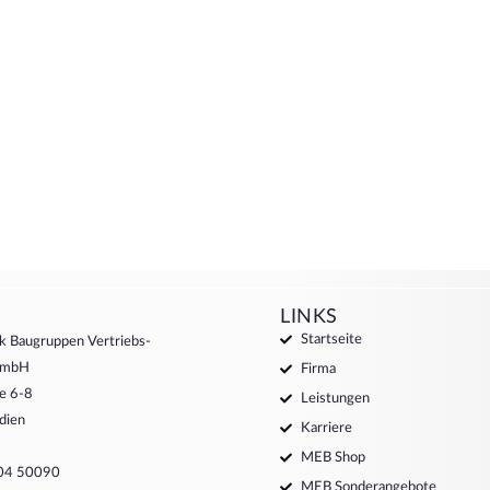
LINKS
Startseite
k Baugruppen Vertriebs-
 GmbH
Firma
e 6-8
Leistungen
dien
Karriere
MEB Shop
204 50090
MEB Sonderangebote