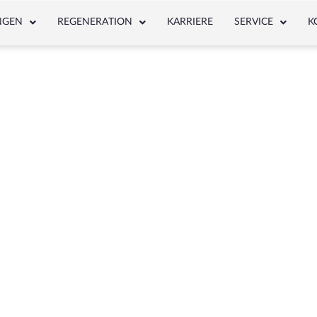
NGEN
REGENERATION
KARRIERE
SERVICE
K
NEWS & ARTICLE
Schlagwort: Druckschalter 5