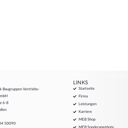
LINKS
Startseite
k Baugruppen Vertriebs-
 GmbH
Firma
e 6-8
Leistungen
dien
Karriere
MEB Shop
204 50090
MEB Sonderangebote