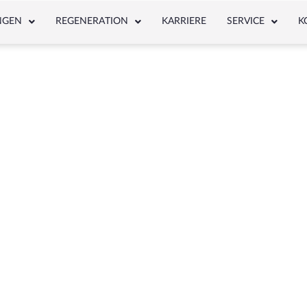
NGEN
REGENERATION
KARRIERE
SERVICE
K
NEWS & ARTICLE
agwort: Eberspächer Luftheizung D3LCC
Nr.: 125-00318-0