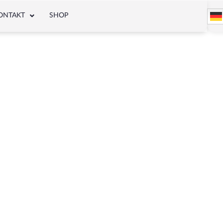
ONTAKT
SHOP
äse