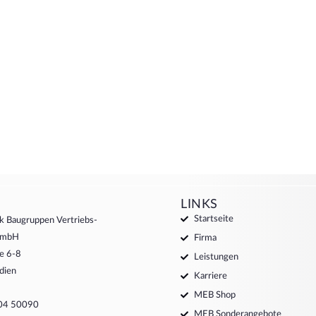
LINKS
Startseite
k Baugruppen Vertriebs-
 GmbH
Firma
e 6-8
Leistungen
dien
Karriere
MEB Shop
204 50090
MEB Sonderangebote