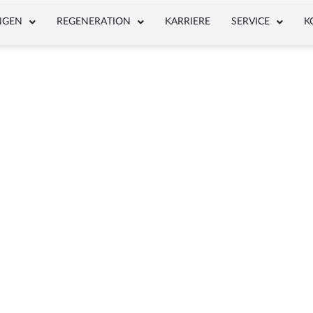
NGEN
REGENERATION
KARRIERE
SERVICE
K
NEWS & ARTICLE
hlagwort: Elektromotor 24V Dreiha Gebl