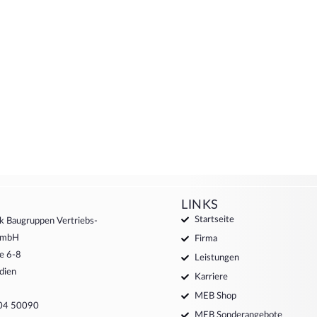
LINKS
Startseite
k Baugruppen Vertriebs-
 GmbH
Firma
e 6-8
Leistungen
dien
Karriere
MEB Shop
204 50090
MEB Sonderangebote