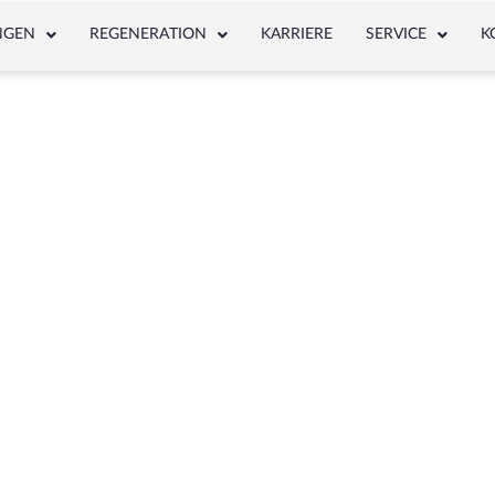
NGEN
REGENERATION
KARRIERE
SERVICE
K
NEWS & ARTICLE
Schlagwort: H13-004-526