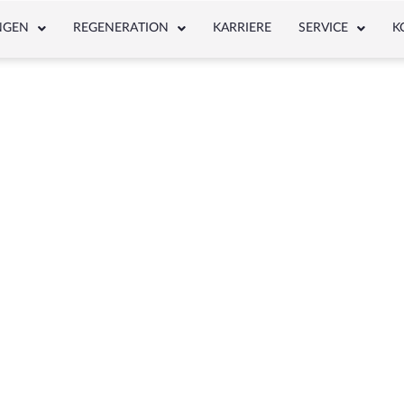
NGEN
REGENERATION
KARRIERE
SERVICE
K
NEWS & ARTICLE
Schlagwort: MEB-Nr.: 125-00310-0