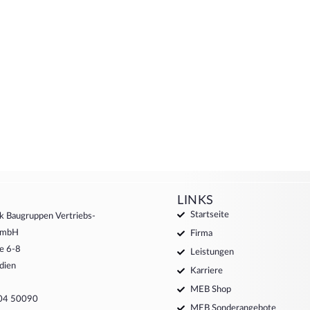
LINKS
Startseite
k Baugruppen Vertriebs-
 GmbH
Firma
e 6-8
Leistungen
dien
Karriere
MEB Shop
204 50090
MEB Sonderangebote