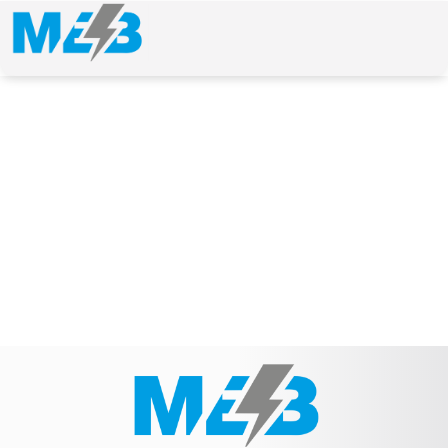
NEWS & ARTICLE
Schlagwort: Schmieröldruckgeber BR 183