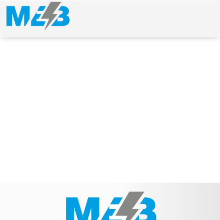
NEWS & ARTICLE
Schlagwort: Transistorvorschaltgerät TVG 24-
11/55 RU 24V 2