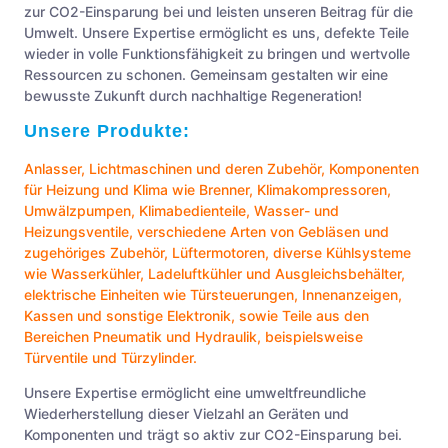
zur CO2-Einsparung bei und leisten unseren Beitrag für die
Umwelt. Unsere Expertise ermöglicht es uns, defekte Teile
wieder in volle Funktionsfähigkeit zu bringen und wertvolle
Ressourcen zu schonen. Gemeinsam gestalten wir eine
bewusste Zukunft durch nachhaltige Regeneration!
Unsere Produkte:
Anlasser
,
Lichtmaschinen
und deren Zubehör, Komponenten
für Heizung und Klima wie
Brenner
,
Klimakompressoren
,
Umwälzpumpen
,
Klimabedienteile
,
Wasser- und
Heizungsventile
, verschiedene Arten von
Gebläsen
und
zugehöriges Zubehör,
Lüftermotoren
, diverse Kühlsysteme
wie
Wasserkühler
,
Ladeluftkühler
und
Ausgleichsbehälter
,
elektrische Einheiten wie
Türsteuerungen
,
Innenanzeigen
,
Kassen
und sonstige
Elektronik
, sowie Teile aus den
Bereichen
Pneumatik
und
Hydraulik
, beispielsweise
Türventile
und
Türzylinder
.
Unsere Expertise ermöglicht eine umweltfreundliche
Wiederherstellung dieser Vielzahl an Geräten und
Komponenten und trägt so aktiv zur CO2-Einsparung bei.