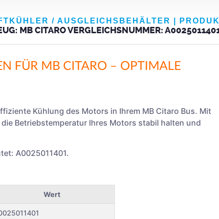
FTKÜHLER / AUSGLEICHSBEHÄLTER
|
PRODU
G: MB CITARO VERGLEICHSNUMMER: A0025011401 
 FÜR MB CITARO – OPTIMALE
fiziente Kühlung des Motors in Ihrem MB Citaro Bus. Mit
ie Betriebstemperatur Ihres Motors stabil halten und
utet: A0025011401.
Wert
0025011401