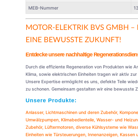
MEB-Nummer
1
MOTOR-ELEKTRIK BVS GMBH
– 
EINE BEWUSSTE ZUKUNFT!
Entdecke unsere nachhaltige Regenerationsdiens
Durch die effiziente Regeneration von Produkten wie 
Klima, sowie elektrischen Einheiten tragen wir aktiv zu
Unsere Expertise ermöglicht es uns, defekte Teile wied
zu schonen. Gemeinsam gestalten wir eine bewusste Zu
Unsere Produkte:
Anlasser
,
Lichtmaschinen
und deren Zubehör, Komponen
Umwälzpumpen
,
Klimabedienteile
,
Wasser- und Heizun
Zubehör,
Lüftermotoren
, diverse Kühlsysteme wie
Wass
Einheiten wie
Türsteuerungen
,
Innenanzeigen
,
Kassen
u