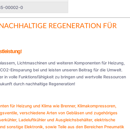
35-00002-0
NACHHALTIGE REGENERATION FÜR
tleistung!
Anlassern, Lichtmaschinen und weiteren Komponenten für Heizung,
r CO2-Einsparung bei und leisten unseren Beitrag für die Umwelt.
er in volle Funktionsfähigkeit zu bringen und wertvolle Ressourcen
kunft durch nachhaltige Regeneration!
ten für Heizung und Klima wie
Brenner
,
Klimakompressoren
,
gsventile
, verschiedene Arten von
Gebläsen
und zugehöriges
erkühler
,
Ladeluftkühler
und
Ausgleichsbehälter
, elektrische
nd sonstige
Elektronik
, sowie Teile aus den Bereichen
Pneumatik