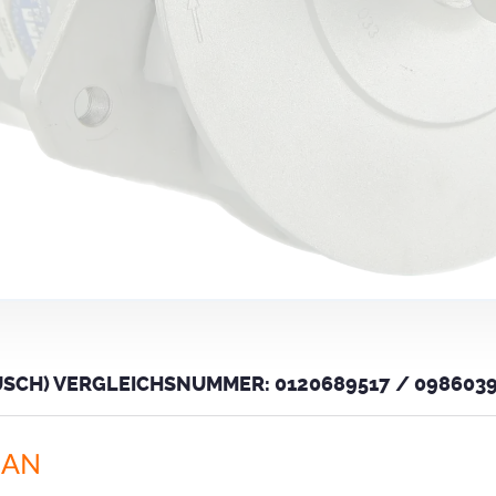
SCH) VERGLEICHSNUMMER: 0120689517 / 09860395
MAN