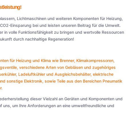
tleistung!
Anlassern, Lichtmaschinen und weiteren Komponenten für Heizung,
r CO2-Einsparung bei und leisten unseren Beitrag für die Umwelt.
er in volle Funktionsfähigkeit zu bringen und wertvolle Ressourcen
kunft durch nachhaltige Regeneration!
ten für Heizung und Klima wie
Brenner
,
Klimakompressoren
,
gsventile
, verschiedene Arten von
Gebläsen
und zugehöriges
erkühler
,
Ladeluftkühler
und
Ausgleichsbehälter
, elektrische
nd sonstige
Elektronik
, sowie Teile aus den Bereichen
Pneumatik
r
.
iederherstellung dieser Vielzahl an Geräten und Komponenten und
auf uns, um Ihre Anforderungen an eine umweltfreundliche und