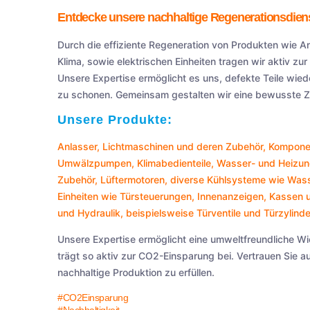
Entdecke unsere nachhaltige Regenerationsdiens
Durch die effiziente Regeneration von Produkten wie 
Klima, sowie elektrischen Einheiten tragen wir aktiv zu
Unsere Expertise ermöglicht es uns, defekte Teile wied
zu schonen. Gemeinsam gestalten wir eine bewusste Zu
Unsere Produkte:
Anlasser
,
Lichtmaschinen
und deren Zubehör, Komponen
Umwälzpumpen
,
Klimabedienteile
,
Wasser- und Heizun
Zubehör,
Lüftermotoren
, diverse Kühlsysteme wie
Wass
Einheiten wie
Türsteuerungen
,
Innenanzeigen
,
Kassen
u
und
Hydraulik
, beispielsweise
Türventile
und
Türzylinde
Unsere Expertise ermöglicht eine umweltfreundliche W
trägt so aktiv zur CO2-Einsparung bei. Vertrauen Sie 
nachhaltige Produktion zu erfüllen.
#CO2Einsparung
#Nachhaltigkeit